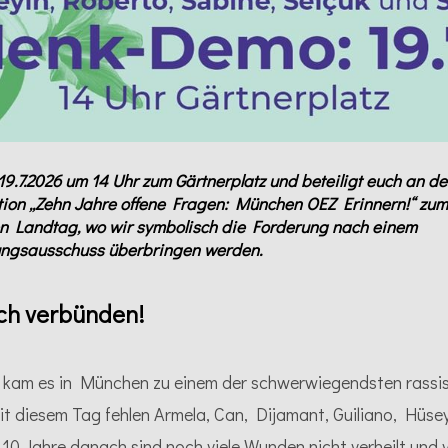
9.7.2026 um 14 Uhr zum Gärtnerplatz und beteiligt euch an de
ion ,,Zehn Jahre offene Fragen: München OEZ Erinnern!“ zum
n Landtag, wo wir symbolisch die Forderung nach einem
ngsausschuss überbringen werden.
ich verbünden!
 kam es in München zu einem der schwerwiegendsten rassis
t diesem Tag fehlen Armela, Can, Dijamant, Guiliano, Hüsey
10 Jahre danach sind noch viele Wunden nicht verheilt und v