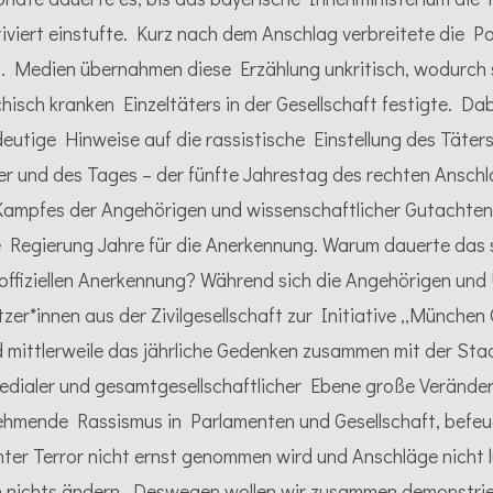
iviert einstufte. Kurz nach dem Anschlag verbreitete die Po
. Medien übernahmen diese Erzählung unkritisch, wodurch s
chisch kranken Einzeltäters in der Gesellschaft festigte. Dab
deutige Hinweise auf die rassistische Einstellung des Täters
er und des Tages – der fünfte Jahrestag des rechten Ansch
ampfes der Angehörigen und wissenschaftlicher Gutachten
e Regierung Jahre für die Anerkennung. Warum dauerte das 
 offiziellen Anerkennung? Während sich die Angehörigen un
r*innen aus der Zivilgesellschaft zur Initiative ,,München 
mittlerweile das jährliche Gedenken zusammen mit der Sta
 medialer und gesamtgesellschaftlicher Ebene große Verände
ehmende Rassismus in Parlamenten und Gesellschaft, befeue
ter Terror nicht ernst genommen wird und Anschläge nicht l
n nichts ändern. Deswegen wollen wir zusammen demonstrier