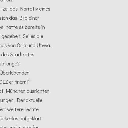
lizei das Narrativ eines
ich das Bild einer
ei hatte es bereits in
 gegeben. Sei es die
lags von Oslo und Utøya.
 des Stadtrates
so lange?
d Überlebenden
OEZ erinnern!’“
dt München ausrichten,
rungen. Der aktuelle
rt weitere rechte
ückenlos aufgeklärt
en und weiter für