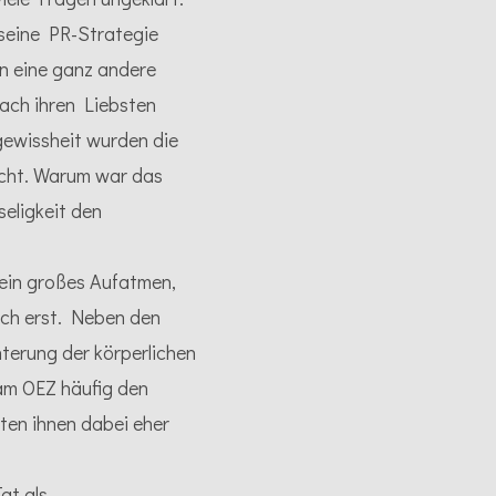
 seine PR-Strategie
n eine ganz andere
ach ihren Liebsten
ewissheit wurden die
acht. Warum war das
eligkeit den
 ein großes Aufatmen,
ch erst. Neben den
hterung der körperlichen
am OEZ häufig den
ten ihnen dabei eher
at als