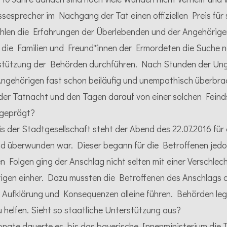
sesprecher im Nachgang der Tat einen offiziellen Preis für
ählen die Erfahrungen der Überlebenden und der Angehörige
 die Familien und Freund*innen der Ermordeten die Suche n
stützung der Behörden durchführen. Nach Stunden der Ung
ngehörigen fast schon beiläufig und unempathisch überbr
 der Tatnacht und den Tagen darauf von einer solchen Feinds
 geprägt?
is der Stadtgesellschaft steht der Abend des 22.07.2016 für
 überwunden war. Dieser begann für die Betroffenen jedo
 Folgen ging der Anschlag nicht selten mit einer Verschlec
igen einher. Dazu mussten die Betroffenen des Anschlags 
Aufklärung und Konsequenzen alleine führen. Behörden leg
u helfen. Sieht so staatliche Unterstützung aus?
ate dauerte es, bis das bayerische Innenministerium die T