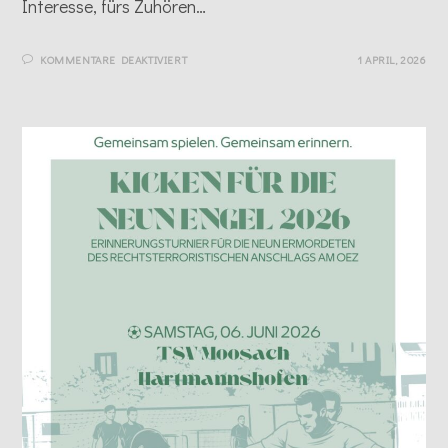
Interesse, fürs Zuhören…
FÜR
KOMMENTARE DEAKTIVIERT
1 APRIL, 2026
OFFENE
FRAGEN,
FEHLENDE
AUFKLÄRUNG:
UNSERE
PODIUMSDISKUSSION
IM
RÜCKBLICK