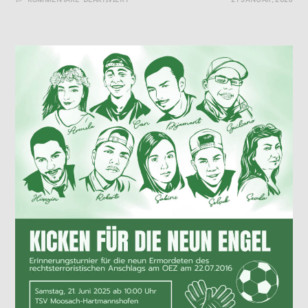
„WHAT
SONG
ARE
YOU
LISTENING
TO
RIGHT
NOW?“
–
EINE
AUSSTELLUNG
IM
NS-
DOKUMENTATIONSZENTRUM