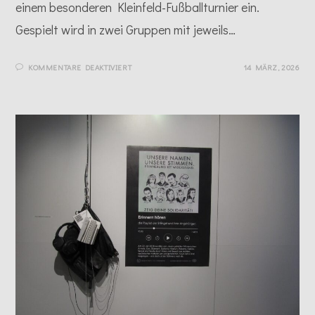
einem besonderen Kleinfeld-Fußballturnier ein.
Gespielt wird in zwei Gruppen mit jeweils…
FÜR
KOMMENTARE DEAKTIVIERT
14 MÄRZ, 2026
KICKEN
FÜR
DIE
NEUN
ENGEL
–
ERINNERUNGSTURNIER
2026