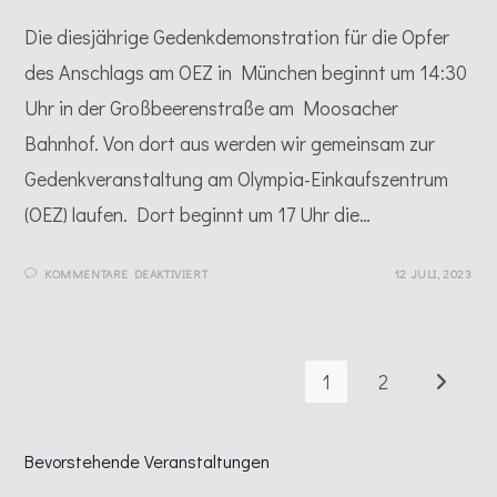
Die diesjährige Gedenkdemonstration für die Opfer
des Anschlags am OEZ in München beginnt um 14:30
Uhr in der Großbeerenstraße am Moosacher
Bahnhof. Von dort aus werden wir gemeinsam zur
Gedenkveranstaltung am Olympia-Einkaufszentrum
(OEZ) laufen. Dort beginnt um 17 Uhr die…
FÜR
KOMMENTARE DEAKTIVIERT
12 JULI, 2023
GEDENKEN
2023
1
2
Zur näch
Bevorstehende Veranstaltungen