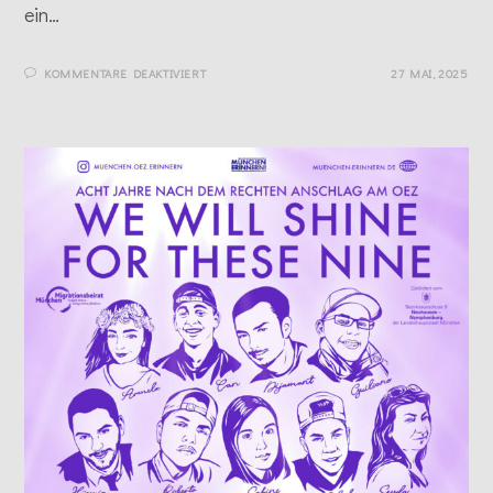
ein…
FÜR
KOMMENTARE DEAKTIVIERT
27 MAI, 2025
GEDENKTURNIER
–
SPIELT
MIT
UND
KOMMT
VORBEI