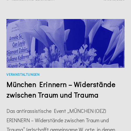
WE
SHINE
FOR
THESE
NINE
VERANSTALTUNGEN
München Erinnern – Widerstände
zwischen Traum und Trauma
Das antirassistische Event „MÜNCHEN (OEZ)
ERINNERN – Widerstände zwischen Traum und
Trauma“ (er)schafft gemeinsame W_orte, in denen