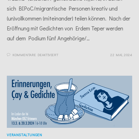
sich BIPoC/migrantische Personen kreativ und
(un)vollkommen (miteinander) teilen können. Nach der
Eröffnung mit Gedichten von Erdem Teper werden
auf dem Podium fünf Angehörige/…
FÜR
KOMMENTARE DEAKTIVIERT
22 MAI, 2024
MÜNCHEN
ERINNERN
–
WIDERSTÄNDE
ZWISCHEN
TRAUM
UND
TRAUMA
VERANSTALTUNGEN